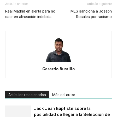
evita
Artículo anterior
Artículo siguiente
que
Real Madrid en alerta para no
MLS sanciona a Joseph
Barcelona
caer en alineación indebida
Rosales por racismo
sea
campeón
sin
jugar
Gerardo Bustillo
Artículos relacionados
Más del autor
Jack Jean Baptiste sobre la
posibilidad de llegar a la Selección de