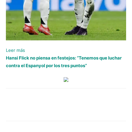
:
Leer más
Real
Hansi Flick no piensa en festejos: “Tenemos que luchar
Madrid
contra el Espanyol por los tres puntos”
derrota
al
Mallorca
con
gol
de
juvenil
y