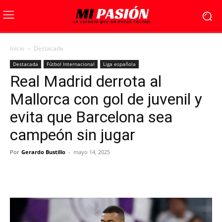
Inicio
Destacada
Destacada
Fútbol Internacional
Liga española
Real Madrid derrota al
Mallorca con gol de juvenil y
evita que Barcelona sea
campeón sin jugar
Por
Gerardo Bustillo
-
mayo 14, 2025