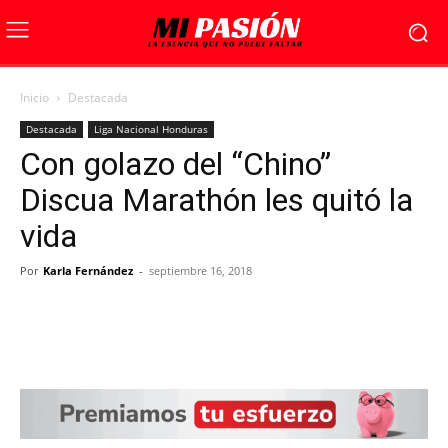
Inicio
Destacada
Destacada
Liga Nacional Honduras
Con golazo del “Chino”
Discua Marathón les quitó la
vida
Por
Karla Fernández
-
septiembre 16, 2018