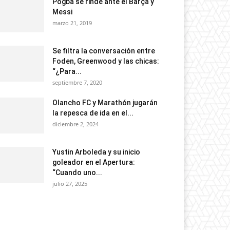
Pogba se rinde ante el Barça y
Messi
marzo 21, 2019
Se filtra la conversación entre
Foden, Greenwood y las chicas:
“¿Para...
septiembre 7, 2020
Olancho FC y Marathón jugarán
la repesca de ida en el...
diciembre 2, 2024
Yustin Arboleda y su inicio
goleador en el Apertura:
“Cuando uno...
julio 27, 2025