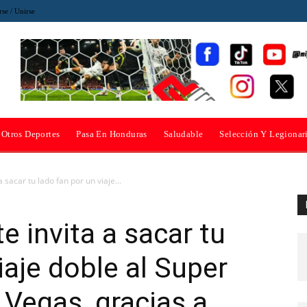
rse / Unirse
Otros Deportes
Pasa En Honduras
Saludable
Selección Y Legionar
 sacar tu lado fan por un viaje...
e invita a sacar tu
iaje doble al Super
 Vegas, gracias a