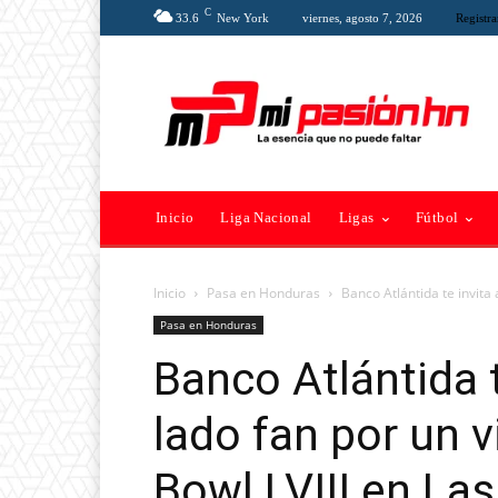
C
33.6
New York
viernes, agosto 7, 2026
Registra
Inicio
Liga Nacional
Ligas
Fútbol
Inicio
Pasa en Honduras
Banco Atlántida te invita a
Pasa en Honduras
Banco Atlántida t
lado fan por un v
Bowl LVIII en Las