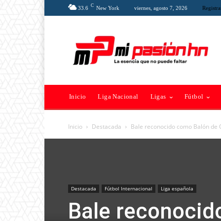
C
33.6
New York
viernes, agosto 7, 2026
Registra
Inicio
Liga Nacional
Ligas
Fútbol
Inicio
Destacada
Bale reconocido como Balón de 
Destacada
Fútbol Internacional
Liga española
Bale reconocid