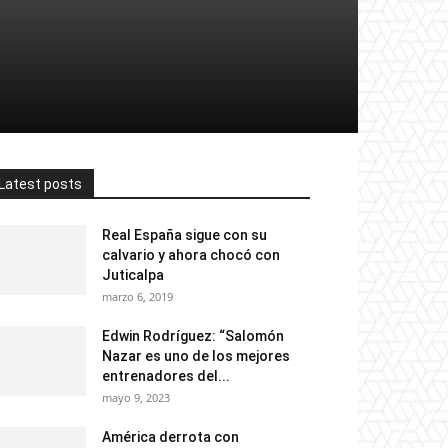
Latest posts
Real España sigue con su
calvario y ahora chocó con
Juticalpa
marzo 6, 2019
Edwin Rodríguez: “Salomón
Nazar es uno de los mejores
entrenadores del...
mayo 9, 2023
América derrota con