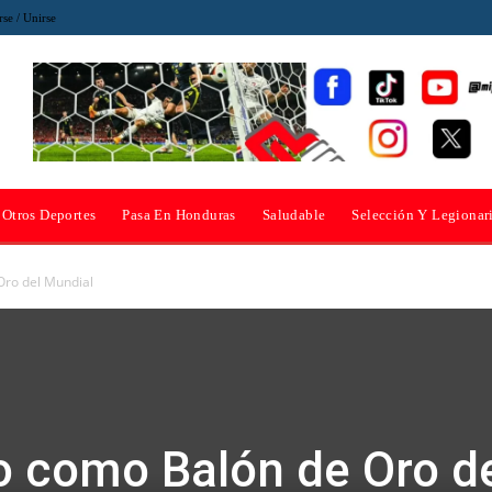
rse / Unirse
Otros Deportes
Pasa En Honduras
Saludable
Selección Y Legionar
Oro del Mundial
o como Balón de Oro d