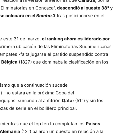
relación a la versión anterior es que
Canadá
, por la
s Eliminatorias en Concacaf,
descendió al puesto 38° y
se colocará en el
Bombo 3
tras posicionarse en el
 de este 31 de marzo,
el ranking ahora es liderado por
a primera ubicación de las Eliminatorias Sudamericanas
empates -falta jugarse el partido suspendido contra
a
Bélgica
(1827) que dominaba la clasificación en los
mismo que a continuación sucede
°) -no estará en la próxima Copa del
 equipos, sumando al anfitrión
Qatar
(51°) y sin los
zas de serie en el bolillero principal.
 mientras que el top ten lo completan los
Países
Alemania
(12°) bajaron un puesto en relación a la