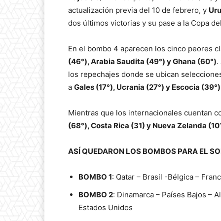
actualización previa del 10 de febrero, y
Ur
dos últimos victorias y su pase a la Copa d
En el bombo 4 aparecen los cinco peores cl
(46°), Arabia Saudita (49°) y Ghana (60°)
.
los repechajes donde se ubican selecciones
a
Gales (17°), Ucrania (27°) y Escocia (39°)
Mientras que los internacionales cuentan 
(68°), Costa Rica (31) y Nueva Zelanda (10
ASÍ QUEDARON LOS BOMBOS PARA EL S
BOMBO 1
: Qatar – Brasil -Bélgica – Fran
BOMBO 2
: Dinamarca – Países Bajos – A
Estados Unidos