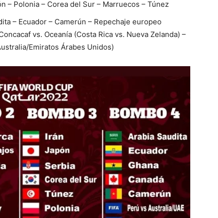
pón – Polonia – Corea del Sur – Marruecos – Túnez
udita – Ecuador – Camerún – Repechaje europeo
Concacaf vs. Oceanía (Costa Rica vs. Nueva Zelanda) –
ustralia/Emiratos Árabes Unidos)