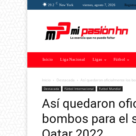
C
29.2
New York
viernes, agosto 7, 2026
Registra
Inicio
Liga Nacional
Ligas
Fútbol
Inicio
Destacada
Así quedaron oficialmente los bo
Destacada
Fútbol Internacional
Futbol Mundial
Así quedaron ofi
bombos para el s
Qatar 2022