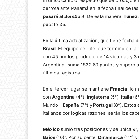
El único cambio respecto que se produjo en 
derrota ante Panamá en la fecha final de la
pasará al
Bombo 4
. De esta manera,
Túnez 
puesto 35.
En la última actualización, que tiene fecha
Brasil
. El equipo de Tite, que terminó en l
con 45 puntos producto de 14 victorias y 3 
Argentina- suma 1832.69 puntos y superó 
últimos registros.
En el tercer lugar se mantiene
Francia
, lo 
con
Argentina
(4°),
Inglaterra
(5°),
Italia
(6
Mundo-,
España
(7°) y
Portugal
(8°). Estos
italianos por lógicas razones, serán los cabe
México
subió tres posiciones y se ubica 9°,
Bajos
(10)°. Por su parte,
Dinamarca
(11°) y