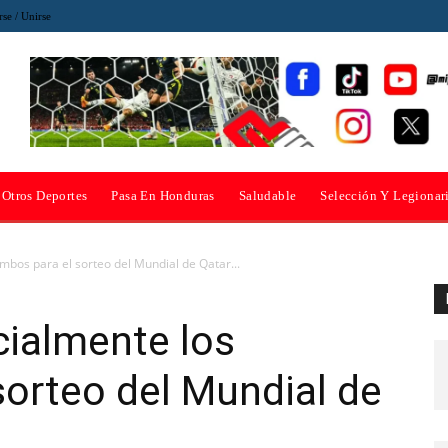
rse / Unirse
Otros Deportes
Pasa En Honduras
Saludable
Selección Y Legionar
mbos para el sorteo del Mundial de Qatar...
cialmente los
orteo del Mundial de