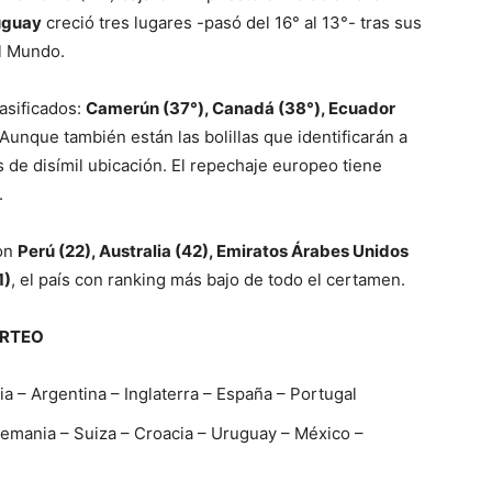
uguay
creció tres lugares -pasó del 16° al 13°- tras sus
el Mundo.
asificados:
Camerún (37°), Canadá (38°), Ecuador
 Aunque también están las bolillas que identificarán a
 de disímil ubicación. El repechaje europeo tiene
.
con
Perú (22), Australia (42), Emiratos Árabes Unidos
1)
, el país con ranking más bajo de todo el certamen.
ORTEO
cia – Argentina – Inglaterra – España – Portugal
lemania – Suiza – Croacia – Uruguay – México –