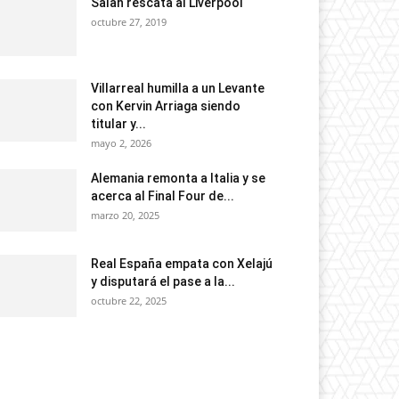
Salah rescata al Liverpool
octubre 27, 2019
Villarreal humilla a un Levante
con Kervin Arriaga siendo
titular y...
mayo 2, 2026
Alemania remonta a Italia y se
acerca al Final Four de...
marzo 20, 2025
Real España empata con Xelajú
y disputará el pase a la...
octubre 22, 2025