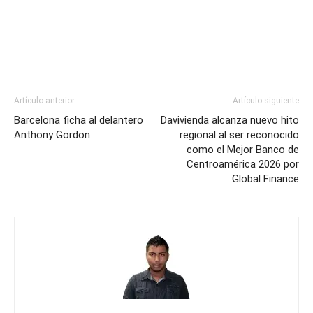
el
bicampeonato
Mundial
Artículo anterior
Artículo siguiente
Barcelona ficha al delantero
Davivienda alcanza nuevo hito
Anthony Gordon
regional al ser reconocido
como el Mejor Banco de
Centroamérica 2026 por
Global Finance