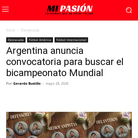
Inicio
Destacada
Destacada
Fútbol América
Fútbol Internacional
Argentina anuncia
convocatoria para buscar el
bicampeonato Mundial
Por
Gerardo Bustillo
-
mayo 28, 2026