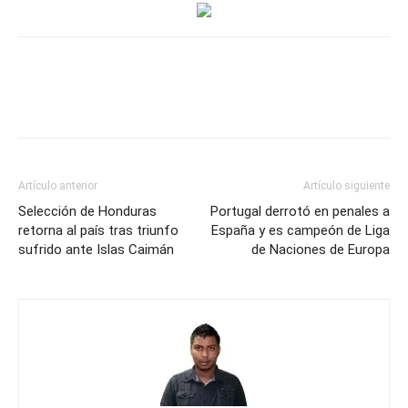
las
críticas:
“Ganar
1-
0
o
5-
0
Artículo anterior
Artículo siguiente
siempre
Selección de Honduras
Portugal derrotó en penales a
es
retorna al país tras triunfo
España y es campeón de Liga
sufrido ante Islas Caimán
el
de Naciones de Europa
mismo
resultado”