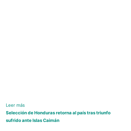
:
Leer más
Andy
Selección de Honduras retorna al país tras triunfo
Najar
sufrido ante Islas Caimán
respeta