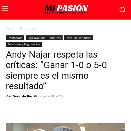
Inicio
Destacada
Destacada
Liga Nacional Honduras
Pasa en Honduras
Selección y Legionarios
Andy Najar respeta las
críticas: “Ganar 1-0 o 5-0
siempre es el mismo
resultado”
Por
Gerardo Bustillo
-
junio 8, 2025