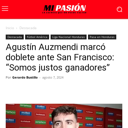
Inicio
Destacada
Destacada
Fútbol América
Liga Nacional Honduras
Pasa en Honduras
Agustín Auzmendi marcó
doblete ante San Francisco:
“Somos justos ganadores”
Por
Gerardo Bustillo
-
agosto 7, 2024