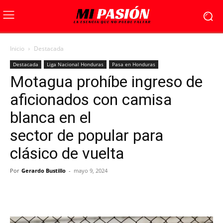
Inicio
Destacada
Destacada
Liga Nacional Honduras
Pasa en Honduras
Motagua prohíbe ingreso de
aficionados con camisa
blanca en el
sector de popular para
clásico de vuelta
Por
Gerardo Bustillo
-
mayo 9, 2024