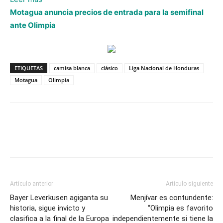
Motagua
Motagua anuncia precios de entrada para la semifinal
prohíbe
ante Olimpia
ingreso
de
aficionados
ETIQUETAS
camisa blanca
clásico
Liga Nacional de Honduras
con
Motagua
Olimpia
camisa
blanca
en
el
sector de popular
para
clásico
de
Artículo anterior
Artículo siguiente
vuelta
Bayer Leverkusen agiganta su
Menjívar es contundente:
historia, sigue invicto y
“Olimpia es favorito
clasifica a la final de la Europa
independientemente si tiene la