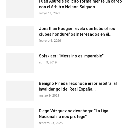
Fuad Abufele solicitó formalmente un careo
con el árbitro Nelson Salgado
mayo 11, 2021
Jonathan Rougier revela que hubo otros
clubes hondureños interesados en él...
febrero 6, 2026
Solskjaer: “Messi no es imparable”
abril 9, 2019
Benigno Pineda reconoce error arbitral al
invalidar gol del Real España...
marzo 9, 2021
Diego Vázquez se desahoga: “La Liga
Nacional no nos protege”
febrero 23, 2025