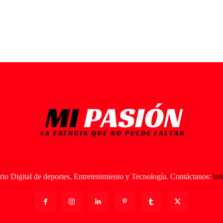
io Digital de deportes, Entretenimiento y Tecnología. Contáctanos:
in