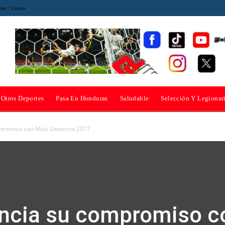
rse / Unirse
Otros Deportes
Pasa En Honduras
Saludable
Selección Y Legionar
promiso con Miss Universo 2017
ncia su compromiso c