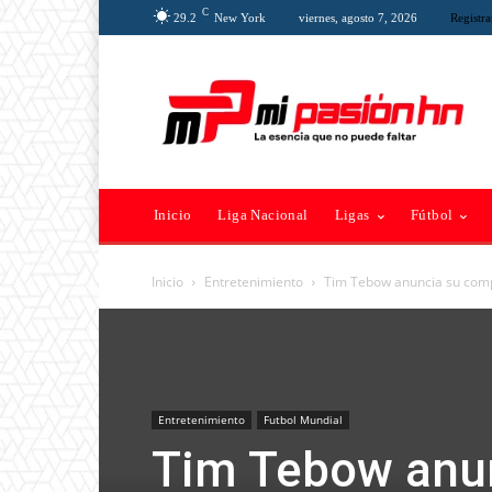
C
29.2
New York
viernes, agosto 7, 2026
Registra
Inicio
Liga Nacional
Ligas
Fútbol
Inicio
Entretenimiento
Tim Tebow anuncia su com
Entretenimiento
Futbol Mundial
Tim Tebow anu