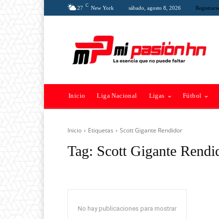
C
27
New York
sábado, agosto 8, 2026
Registrars
Inicio
Liga Nacional
Ligas
Fútbol
Inicio
Etiquetas
Scott Gigante Rendidor
Tag:
Scott Gigante Rendi
No hay publicaciones para mostrar