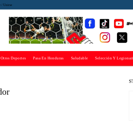
e / Unirse
Otros Deportes
Pasa En Honduras
Saludable
Selección Y Legionar
S
dor