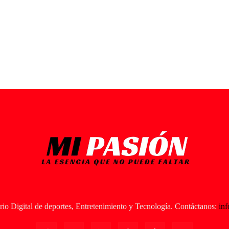
io Digital de deportes, Entretenimiento y Tecnología. Contáctanos:
in