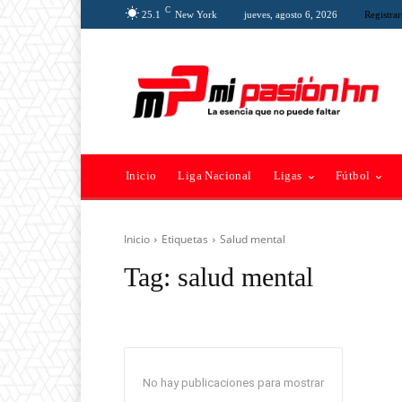
C
25.1
New York
jueves, agosto 6, 2026
Registrar
Inicio
Liga Nacional
Ligas
Fútbol
Inicio
Etiquetas
Salud mental
Tag:
salud mental
No hay publicaciones para mostrar