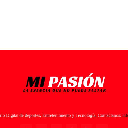
io Digital de deportes, Entretenimiento y Tecnología. Contáctanos:
in