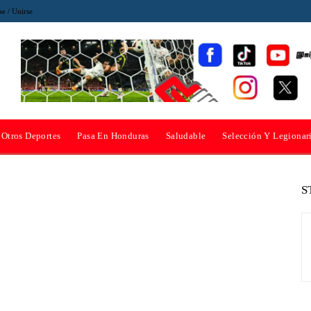
se / Unirse
Otros Deportes
Pasa En Honduras
Saludable
Selección Y Legionar
S