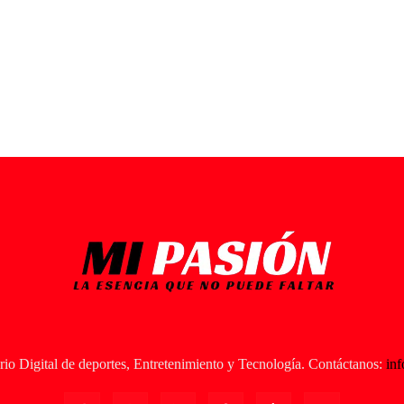
io Digital de deportes, Entretenimiento y Tecnología. Contáctanos:
in