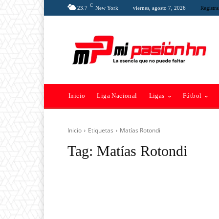
C
23.7
New York
viernes, agosto 7, 2026
Registra
Inicio
Liga Nacional
Ligas
Fútbol
Inicio
Etiquetas
Matías Rotondi
Tag:
Matías Rotondi