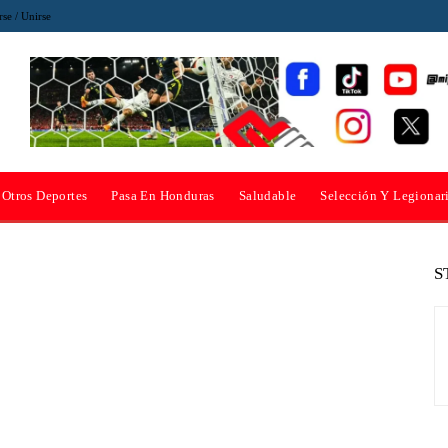
rse / Unirse
Otros Deportes
Pasa En Honduras
Saludable
Selección Y Legionar
S