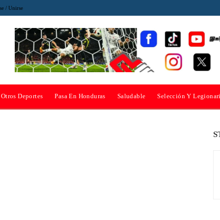
se / Unirse
Otros Deportes
Pasa En Honduras
Saludable
Selección Y Legionar
S