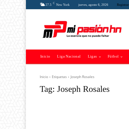
C
27.5
New York
jueves, agosto 6, 2026
Registrar
Inicio
Liga Nacional
Ligas
Fútbol
Inicio
Etiquetas
Joseph Rosales
Tag:
Joseph Rosales