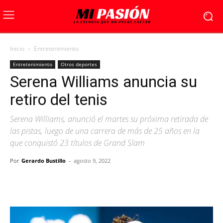
Inicio
Entretenimiento
Entretenimiento
Otros deportes
Serena Williams anuncia su
retiro del tenis
Serena Williams, anunció el martes su próxima retirada de
las pistas, luego de una carrera de más de 25 años en la
que conquistó 23 títulos de Grand Slam
Por
Gerardo Bustillo
-
agosto 9, 2022