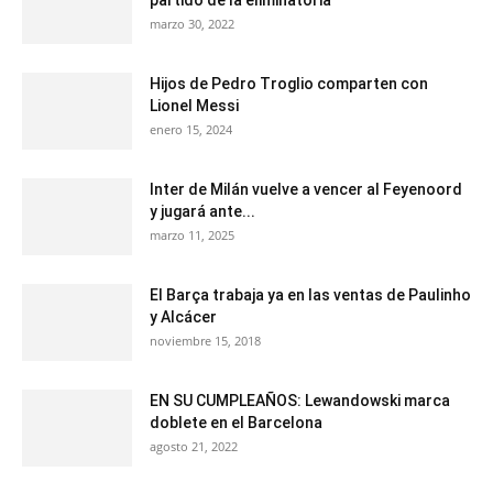
partido de la eliminatoria
marzo 30, 2022
Hijos de Pedro Troglio comparten con
Lionel Messi
enero 15, 2024
Inter de Milán vuelve a vencer al Feyenoord
y jugará ante...
marzo 11, 2025
El Barça trabaja ya en las ventas de Paulinho
y Alcácer
noviembre 15, 2018
EN SU CUMPLEAÑOS: Lewandowski marca
doblete en el Barcelona
agosto 21, 2022