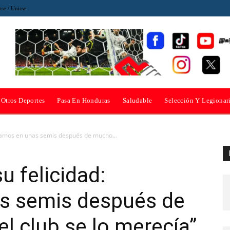
rse / Unirse
Otros Deportes
Pasa En Honduras
Saludable
Selección Y Legionar
stamos en unas semis después de mucho...
u felicidad:
s semis después de
l club se lo merecía”