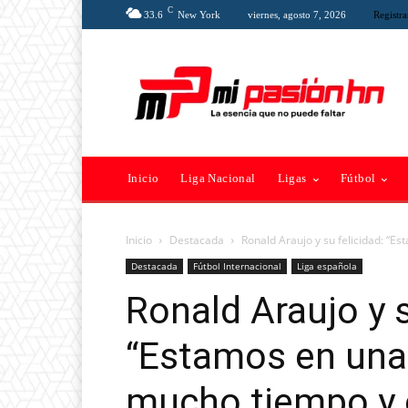
C
33.6
New York
viernes, agosto 7, 2026
Registra
Inicio
Liga Nacional
Ligas
Fútbol
Inicio
Destacada
Ronald Araujo y su felicidad: “E
Destacada
Fútbol Internacional
Liga española
Ronald Araujo y s
“Estamos en una
mucho tiempo y e