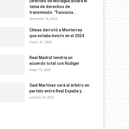
Directivo de Motagua aclara el
tema de derechos de
transmisión: “Funciona...
diciembre 16, 2023
Chivas derrotó a Monterrey
que estaba invicto en el 2024
marzo 31, 2024
Real Madrid tendría un
acuerdo total con Rüdiger
mayo 10, 2022
Said Martínez será el árbitro en
partido entre Real España y...
octubre 18, 2022