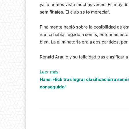
ya lo hemos visto muchas veces. Es muy dif
semifinales. El club se lo merecía”.
Finalmente habló sobre la posibilidad de es
nunca había llegado a semis, entonces est
bien. La eliminatoria era a dos partidos, por
Ronald Araujo y su felicidad tras clasificar
:
Leer más
Ronald
Hansi Flick tras lograr clasificación a sem
Araujo
conseguido”
y
su
felicidad:
“Estamos
en