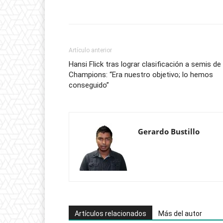
unas
semis
después
de
Artículo anterior
mucho
Hansi Flick tras lograr clasificación a semis de
tiempo
Champions: “Era nuestro objetivo; lo hemos
y
conseguido”
el
club
se
Gerardo Bustillo
lo
merecía”
Artículos relacionados
Más del autor