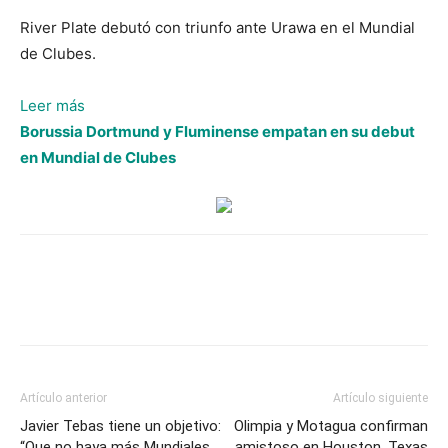
River Plate debutó con triunfo ante Urawa en el Mundial
de Clubes.
:
Leer más
River
Borussia Dortmund y Fluminense empatan en su debut
Plate
en Mundial de Clubes
debutó
con
triunfo
ante
Urawa
en
el
Mundial
de
Artículo anterior
Artículo siguiente
Clubes
Javier Tebas tiene un objetivo:
Olimpia y Motagua confirman
“Que no haya más Mundiales
amistoso en Houston, Texas