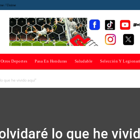
rse / Unirse
Otros Deportes
Pasa En Honduras
Saludable
Selección Y Legionar
lo que he vivido aquí”
olvidaré lo que he vivi