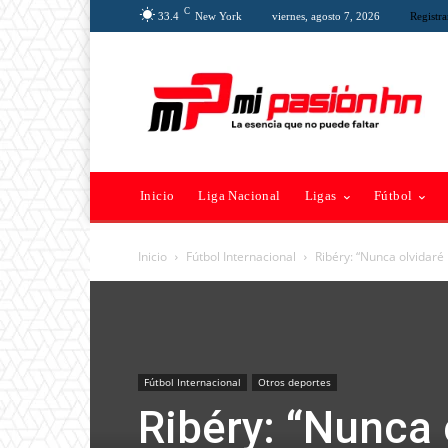
C
33.4
New York
viernes, agosto 7, 2026
Registra
Inicio
Liga Nacional
Ligas
Fútbol
Inicio
Fútbol Internacional
Ribéry: “Nunca olvidaré 
Fútbol Internacional
Otros deportes
Ribéry: “Nunca 