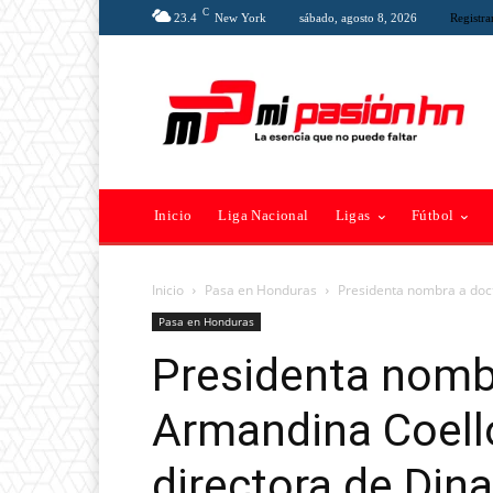
C
23.4
New York
sábado, agosto 8, 2026
Registra
Inicio
Liga Nacional
Ligas
Fútbol
Inicio
Pasa en Honduras
Presidenta nombra a doc
Pasa en Honduras
Presidenta nombr
Armandina Coel
directora de Dina