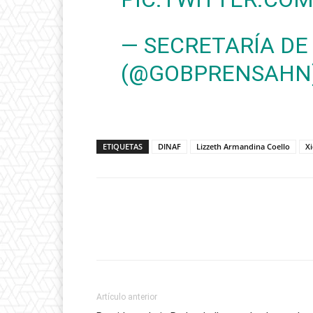
— SECRETARÍA DE
(@GOBPRENSAHN
ETIQUETAS
DINAF
Lizzeth Armandina Coello
X
Artículo anterior