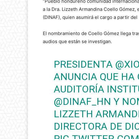
“Pueblo hondureño comunidad internacional,
a la Dra. Lizzeth Armandina Coello Gómez, 
(DINAF), quien asumirá el cargo a partir del
El nombramiento de Coello Gómez llega tras l
audios que están se investigan.
PRESIDENTA
@XI
ANUNCIA QUE HA
AUDITORÍA INSTI
@DINAF_HN
Y NO
LIZZETH ARMAND
DIRECTORA DE DI
PIC.TWITTER.COM