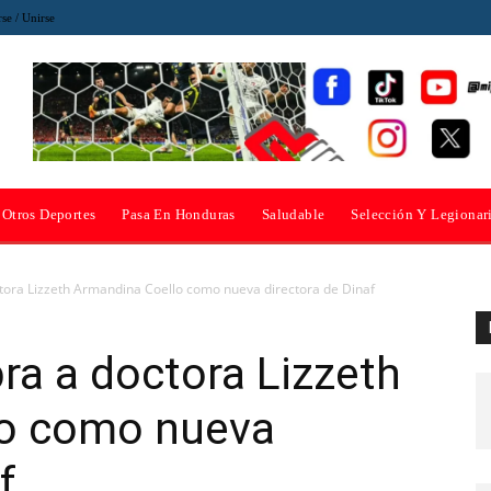
rse / Unirse
Otros Deportes
Pasa En Honduras
Saludable
Selección Y Legionar
tora Lizzeth Armandina Coello como nueva directora de Dinaf
a a doctora Lizzeth
lo como nueva
f