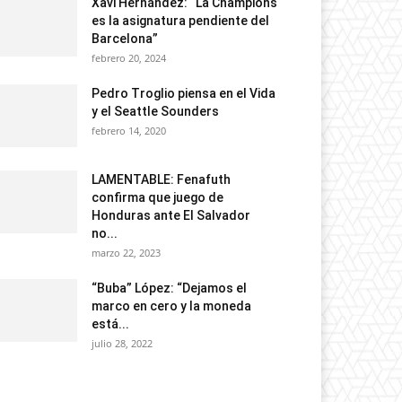
Xavi Hernández: “La Champions
es la asignatura pendiente del
Barcelona”
febrero 20, 2024
Pedro Troglio piensa en el Vida
y el Seattle Sounders
febrero 14, 2020
LAMENTABLE: Fenafuth
confirma que juego de
Honduras ante El Salvador
no...
marzo 22, 2023
“Buba” López: “Dejamos el
marco en cero y la moneda
está...
julio 28, 2022