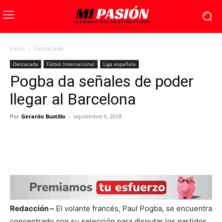
Inicio
Destacada
Destacada
Fútbol Internacional
Liga española
Pogba da señales de poder
llegar al Barcelona
Por
Gerardo Bustillo
-
septiembre 6, 2018
Redacción –
El volante francés, Paul Pogba, se encuentra
concentrado con su selección para disputar los partidos