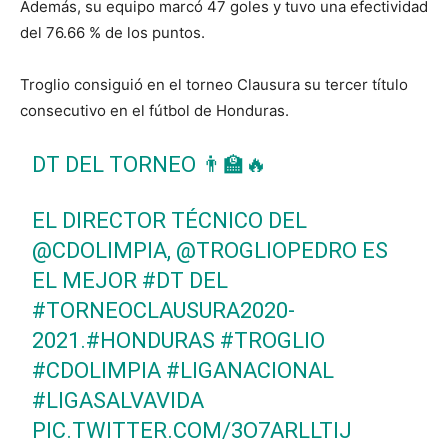
Además, su equipo marcó 47 goles y tuvo una efectividad
del 76.66 % de los puntos.
Troglio consiguió en el torneo Clausura su tercer título
consecutivo en el fútbol de Honduras.
DT DEL TORNEO 👨‍🏫🔥
EL DIRECTOR TÉCNICO DEL
@CDOLIMPIA
,
@TROGLIOPEDRO
ES
EL MEJOR
#DT
DEL
#TORNEOCLAUSURA2020
-
2021.
#HONDURAS
#TROGLIO
#CDOLIMPIA
#LIGANACIONAL
#LIGASALVAVIDA
PIC.TWITTER.COM/3O7ARLLTIJ