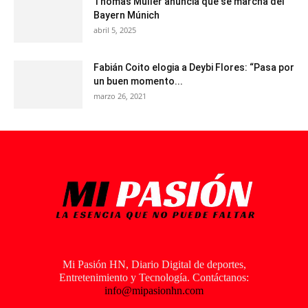
Thomas Müller anuncia que se marcha del
Bayern Múnich
abril 5, 2025
Fabián Coito elogia a Deybi Flores: “Pasa por
un buen momento...
marzo 26, 2021
Mi Pasión HN, Diario Digital de deportes,
Entretenimiento y Tecnología. Contáctanos:
info@mipasionhn.com