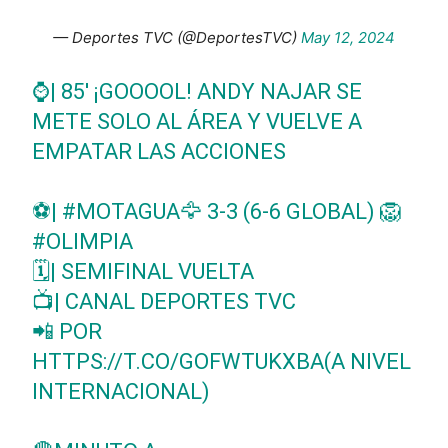
— Deportes TVC (@DeportesTVC)
May 12, 2024
⌚| 85' ¡GOOOOL! ANDY NAJAR SE
METE SOLO AL ÁREA Y VUELVE A
EMPATAR LAS ACCIONES
⚽|
#MOTAGUA
🦅 3-3 (6-6 GLOBAL) 🦁
#OLIMPIA
🗓️| SEMIFINAL VUELTA
📺| CANAL DEPORTES TVC
📲 POR
HTTPS://T.CO/GOFWTUKXBA
(A NIVEL
INTERNACIONAL)