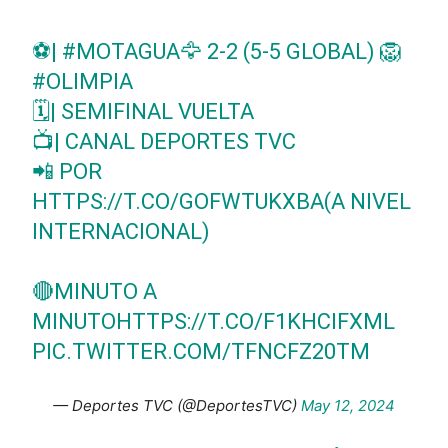
⚽|
#MOTAGUA
🦅 2-2 (5-5 GLOBAL) 🦁
#OLIMPIA
🗓️| SEMIFINAL VUELTA
📺| CANAL DEPORTES TVC
📲 POR
HTTPS://T.CO/GOFWTUKXBA
(A NIVEL
INTERNACIONAL)
🔴MINUTO A
MINUTO
HTTPS://T.CO/F1KHCIFXML
PIC.TWITTER.COM/TFNCFZ20TM
— Deportes TVC (@DeportesTVC)
May 12, 2024