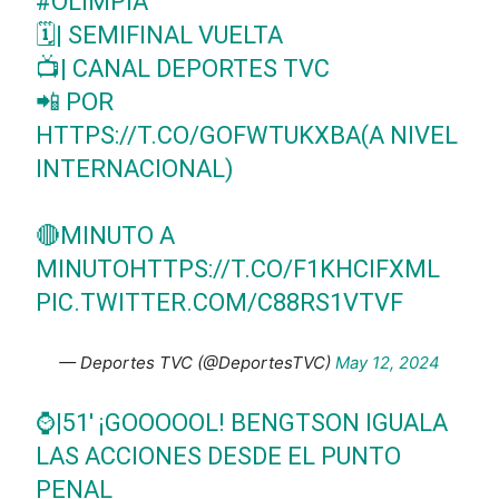
#OLIMPIA
🗓️| SEMIFINAL VUELTA
📺| CANAL DEPORTES TVC
📲 POR
HTTPS://T.CO/GOFWTUKXBA
(A NIVEL
INTERNACIONAL)
🔴MINUTO A
MINUTO
HTTPS://T.CO/F1KHCIFXML
PIC.TWITTER.COM/C88RS1VTVF
— Deportes TVC (@DeportesTVC)
May 12, 2024
⌚|51' ¡GOOOOOL! BENGTSON IGUALA
LAS ACCIONES DESDE EL PUNTO
PENAL