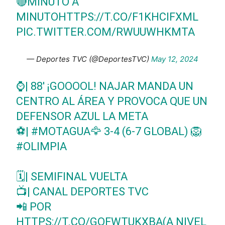
🔴MINUTO A
MINUTO
HTTPS://T.CO/F1KHCIFXML
PIC.TWITTER.COM/RWUUWHKMTA
— Deportes TVC (@DeportesTVC)
May 12, 2024
⌚| 88' ¡GOOOOL! NAJAR MANDA UN
CENTRO AL ÁREA Y PROVOCA QUE UN
DEFENSOR AZUL LA META
⚽|
#MOTAGUA
🦅 3-4 (6-7 GLOBAL) 🦁
#OLIMPIA
🗓️| SEMIFINAL VUELTA
📺| CANAL DEPORTES TVC
📲 POR
HTTPS://T.CO/GOFWTUKXBA
(A NIVEL