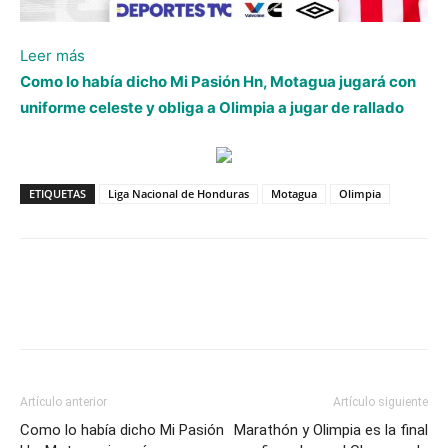
:
Leer más
Olimpia
Como lo había dicho Mi Pasión Hn, Motagua jugará con
derrota
uniforme celeste y obliga a Olimpia a jugar de rallado
a
Motagua
y
ETIQUETAS
Liga Nacional de Honduras
Motagua
Olimpia
es
finalista
del
Torneo
Clausura
Artículo anterior
Artículo siguiente
Como lo había dicho Mi Pasión
Marathón y Olimpia es la final