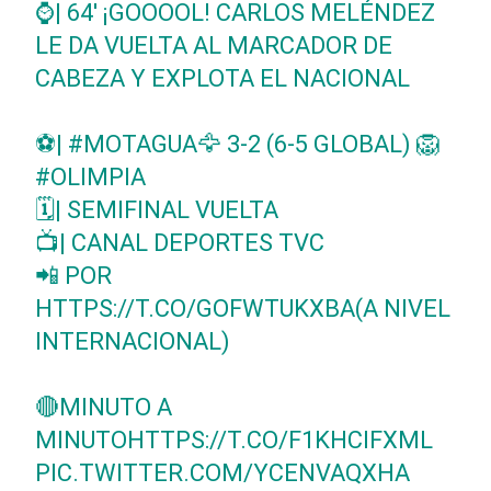
⌚| 64' ¡GOOOOL! CARLOS MELÉNDEZ
LE DA VUELTA AL MARCADOR DE
CABEZA Y EXPLOTA EL NACIONAL
⚽|
#MOTAGUA
🦅 3-2 (6-5 GLOBAL) 🦁
#OLIMPIA
🗓️| SEMIFINAL VUELTA
📺| CANAL DEPORTES TVC
📲 POR
HTTPS://T.CO/GOFWTUKXBA
(A NIVEL
INTERNACIONAL)
🔴MINUTO A
MINUTO
HTTPS://T.CO/F1KHCIFXML
PIC.TWITTER.COM/YCENVAQXHA