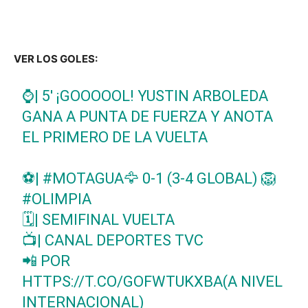
VER LOS GOLES:
⌚| 5' ¡GOOOOOL! YUSTIN ARBOLEDA
GANA A PUNTA DE FUERZA Y ANOTA
EL PRIMERO DE LA VUELTA
⚽|
#MOTAGUA
🦅 0-1 (3-4 GLOBAL) 🦁
#OLIMPIA
🗓️| SEMIFINAL VUELTA
📺| CANAL DEPORTES TVC
📲 POR
HTTPS://T.CO/GOFWTUKXBA
(A NIVEL
INTERNACIONAL)