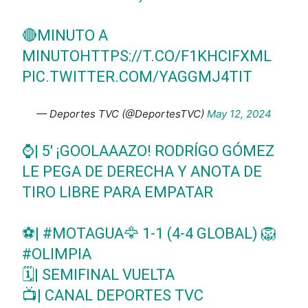
🔴MINUTO A
MINUTO
HTTPS://T.CO/F1KHCIFXML
PIC.TWITTER.COM/YAGGMJ4TIT
— Deportes TVC (@DeportesTVC)
May 12, 2024
⌚| 5' ¡GOOLAAAZO! RODRÍGO GÓMEZ
LE PEGA DE DERECHA Y ANOTA DE
TIRO LIBRE PARA EMPATAR
⚽|
#MOTAGUA
🦅 1-1 (4-4 GLOBAL) 🦁
#OLIMPIA
🗓️| SEMIFINAL VUELTA
📺| CANAL DEPORTES TVC