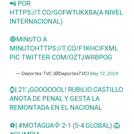
📲 POR
HTTPS://T.CO/GOFWTUKXBA
(A NIVEL
INTERNACIONAL)
🔴MINUTO A
MINUTO
HTTPS://T.CO/F1KHCIFXML
PIC.TWITTER.COM/OZTJWRBPOG
— Deportes TVC (@DeportesTVC)
May 12, 2024
⌚| 21' ¡GOOOOOOL! RUBILIO CASTILLO
ANOTA DE PENAL Y GESTA LA
REMONTADA EN EL NACIONAL
⚽|
#MOTAGUA
🦅 2-1 (5-4 GLOBAL) 🦁