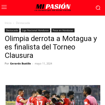
Inicio
Destacada
Destacada
Liga Nacional Honduras
Pasa en Honduras
Olimpia derrota a Motagua y
es finalista del Torneo
Clausura
Por
Gerardo Bustillo
-
mayo 11, 2024