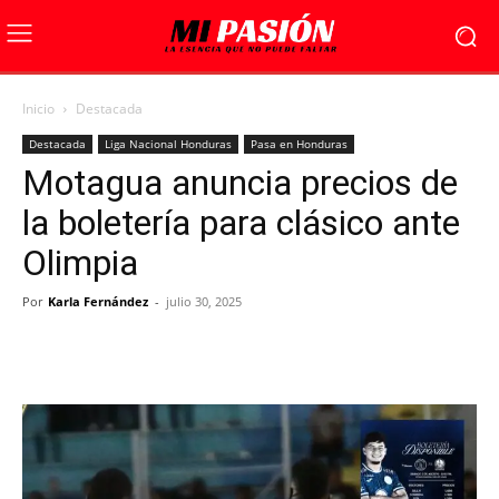
Inicio
Destacada
Destacada
Liga Nacional Honduras
Pasa en Honduras
Motagua anuncia precios de
la boletería para clásico ante
Olimpia
Por
Karla Fernández
-
julio 30, 2025