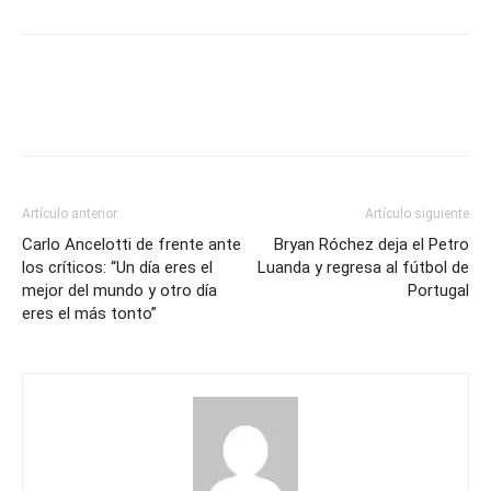
técnico
de
Costa
Rica
Artículo anterior
Artículo siguiente
Carlo Ancelotti de frente ante
Bryan Róchez deja el Petro
los críticos: “Un día eres el
Luanda y regresa al fútbol de
mejor del mundo y otro día
Portugal
eres el más tonto”