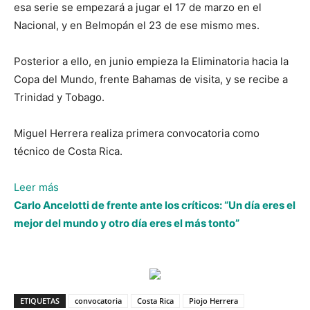
esa serie se empezará a jugar el 17 de marzo en el
Nacional, y en Belmopán el 23 de ese mismo mes.
Posterior a ello, en junio empieza la Eliminatoria hacia la
Copa del Mundo, frente Bahamas de visita, y se recibe a
Trinidad y Tobago.
Miguel Herrera realiza primera convocatoria como
técnico de Costa Rica.
:
Leer más
Miguel
Carlo Ancelotti de frente ante los críticos: “Un día eres el
Herrera
mejor del mundo y otro día eres el más tonto”
realiza
primera
convocatoria
como
ETIQUETAS
convocatoria
Costa Rica
Piojo Herrera