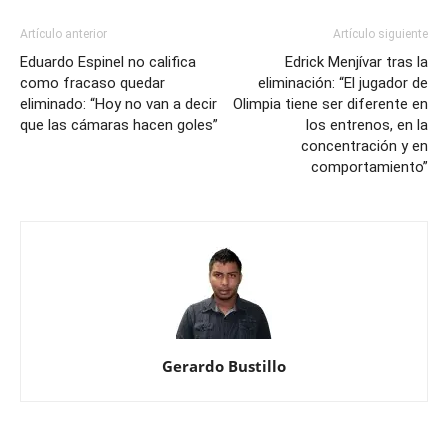
que
darnos
Artículo anterior
Artículo siguiente
cuenta
Eduardo Espinel no califica
Edrick Menjívar tras la
quien
como fracaso quedar
eliminación: “El jugador de
eliminado: “Hoy no van a decir
quería
Olimpia tiene ser diferente en
que las cámaras hacen goles”
los entrenos, en la
y
concentración y en
quien
comportamiento”
no”
Gerardo Bustillo