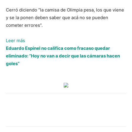
Cerró diciendo “la camisa de Olimpia pesa, los que viene
y se la ponen deben saber que acá no se pueden
cometer errores”.
:
Leer más
Michaell
Eduardo Espinel no califica como fracaso quedar
Chirinos
eliminado: “Hoy no van a decir que las cámaras hacen
destapa
goles”
la
olla
en
Olimpia:
“Tuvimos
muchas
cagadas,
tuvimos