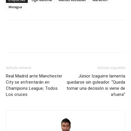
empate
Motagua
ante
Motagua:
“Me
voy
conforme
con
el
equipo”
Artículo anterior
Artículo siguiente
Real Madrid ante Manchester
Júnior Izaguirre lamenta
City se enfrentarán en
quedarse sin goleador: “Queda
Champions League; Todos
tomar una decisión si viene de
Los cruces
afuera”