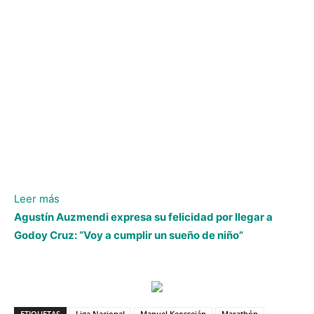
:
Leer más
Manuel
Agustín Auzmendi expresa su felicidad por llegar a
Keosseián
Godoy Cruz: “Voy a cumplir un sueño de niño”
mira
lo
positivo
del
ETIQUETAS
Liga Nacional
Manuel Keosseián
Marathón