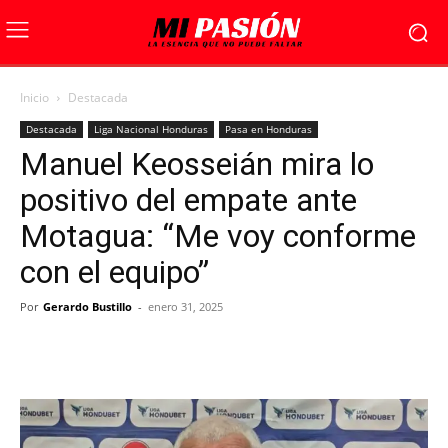
Inicio
Destacada
Destacada
Liga Nacional Honduras
Pasa en Honduras
Manuel Keosseián mira lo
positivo del empate ante
Motagua: “Me voy conforme
con el equipo”
Por
Gerardo Bustillo
-
enero 31, 2025