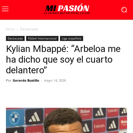
Inicio
Destacada
Destacada
Fútbol Internacional
Liga española
Kylian Mbappé: “Arbeloa me
ha dicho que soy el cuarto
delantero”
Por
Gerardo Bustillo
-
mayo 14, 2026