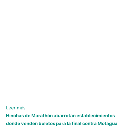
:
Leer más
Jefryn
Hinchas de Marathón abarrotan establecimientos
Macías
donde venden boletos para la final contra Motagua
quiere