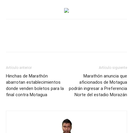
ser
campeón
con
Motagua
para
dedicársela
a
su
padre
Artículo anterior
Artículo siguiente
que
Hinchas de Marathón
Marathón anuncia que
cumple
abarrotan establecimientos
aficionados de Motagua
donde venden boletos para la
cinco
podrán ingresar a Preferencia
final contra Motagua
Norte del estadio Morazán
años
de
muerto