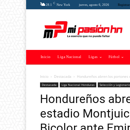
C
28.1
New York
jueves, agosto 6, 2026
Registrar
Inicio
Liga Nacional
Ligas
Fútbol
Inicio
Destacada
Hondureños abren los portones de
Destacada
Liga Nacional Honduras
Selección y Legionari
Hondureños abre
estadio Montjuic
Bicolor ante Emi