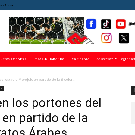
se / Unirse
Otros Deportes
Pasa En Honduras
Saludable
Selección Y Legionar
l estadio Montjuic en partido de la Bicolor...
os
n los portones del
 en partido de la
ratos Árabes