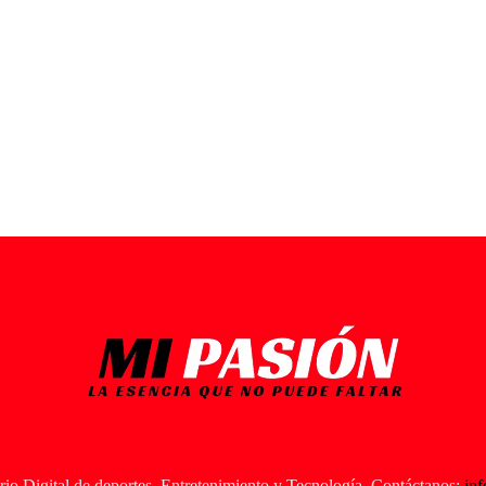
io Digital de deportes, Entretenimiento y Tecnología. Contáctanos:
in