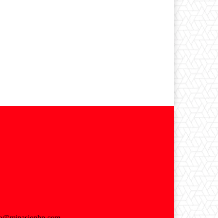
fo@mipasionhn.com