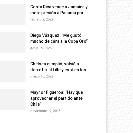
Costa Rica vence a Jamaica y
mete presión a Panamá por...
febrero 2, 2022
Diego Vázquez: “Me gustó
mucho de cara a la Copa Oro”
junio 15, 2023
Chelsea cumplió, volvió a
derrotar al Lille y está en los...
marzo 16, 2022
Maynor Figueroa: “Hay que
aprovechar el partido ante
Chile”
noviembre 17, 2018