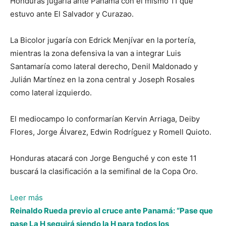
Honduras jugaría ante Panamá con el mismo 11 que
estuvo ante El Salvador y Curazao.
La Bicolor jugaría con Edrick Menjívar en la portería,
mientras la zona defensiva la van a integrar Luis
Santamaría como lateral derecho, Denil Maldonado y
Julián Martínez en la zona central y Joseph Rosales
como lateral izquierdo.
El mediocampo lo conformarían Kervin Arriaga, Deiby
Flores, Jorge Álvarez, Edwin Rodríguez y Romell Quioto.
Honduras atacará con Jorge Benguché y con este 11
buscará la clasificación a la semifinal de la Copa Oro.
:
Leer más
Honduras
Reinaldo Rueda previo al cruce ante Panamá: “Pase que
jugaría
pase La H seguirá siendo la H para todos los