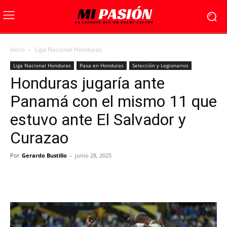
Inicio
Liga Nacional Honduras
Liga Nacional Honduras
Pasa en Honduras
Selección y Legionarios
Honduras jugaría ante
Panamá con el mismo 11 que
estuvo ante El Salvador y
Curazao
Por
Gerardo Bustillo
-
junio 28, 2025