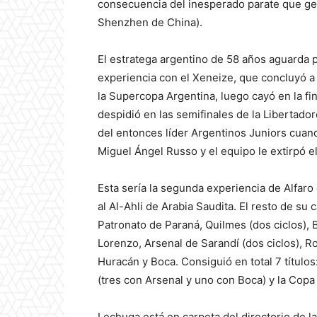
consecuencia del inesperado parate que ge
Shenzhen de China).
El estratega argentino de 58 años aguarda p
experiencia con el Xeneize, que concluyó a
la Supercopa Argentina, luego cayó en la fin
despidió en las semifinales de la Libertado
del entonces líder Argentinos Juniors cuando
Miguel Ángel Russo y el equipo le extirpó el 
Esta sería la segunda experiencia de Alfaro
al Al-Ahli de Arabia Saudita. El resto de su c
Patronato de Paraná, Quilmes (dos ciclos),
Lorenzo, Arsenal de Sarandí (dos ciclos), Ro
Huracán y Boca. Consiguió en total 7 título
(tres con Arsenal y uno con Boca) y la Cop
Lechuga está en carpeta del directorio de l