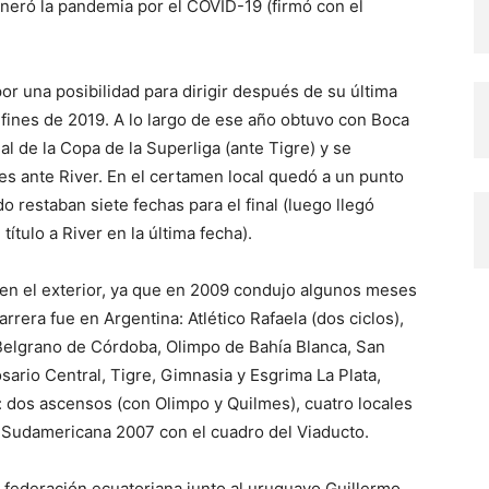
neró la pandemia por el COVID-19 (firmó con el
or una posibilidad para dirigir después de su última
 fines de 2019. A lo largo de ese año obtuvo con Boca
al de la Copa de la Superliga (ante Tigre) y se
res ante River. En el certamen local quedó a un punto
 restaban siete fechas para el final (luego llegó
título a River en la última fecha).
 en el exterior, ya que en 2009 condujo algunos meses
arrera fue en Argentina: Atlético Rafaela (dos ciclos),
 Belgrano de Córdoba, Olimpo de Bahía Blanca, San
sario Central, Tigre, Gimnasia y Esgrima La Plata,
s: dos ascensos (con Olimpo y Quilmes), cuatro locales
a Sudamericana 2007 con el cuadro del Viaducto.
a federación ecuatoriana junto al uruguayo Guillermo