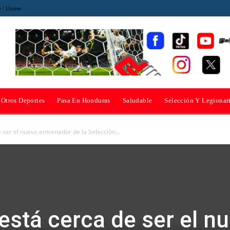
e / Unirse
Otros Deportes
Pasa En Honduras
Saludable
Selección Y Legionar
 ser el nuevo entrenador de la Selección...
está cerca de ser el n