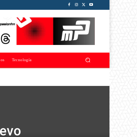
ios
Tecnología
uevo