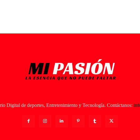
io Digital de deportes, Entretenimiento y Tecnología. Contáctanos:
in