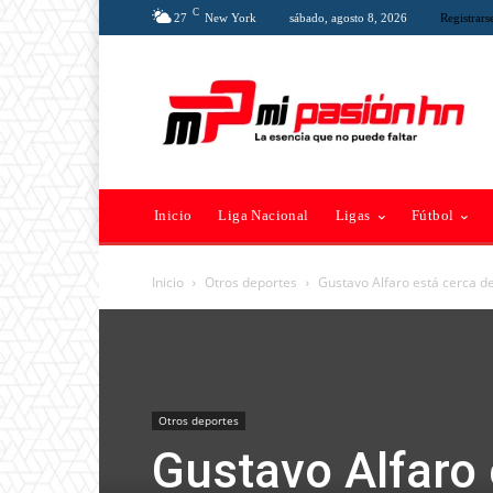
C
27
New York
sábado, agosto 8, 2026
Registrars
Inicio
Liga Nacional
Ligas
Fútbol
Inicio
Otros deportes
Gustavo Alfaro está cerca de
Otros deportes
Gustavo Alfaro 