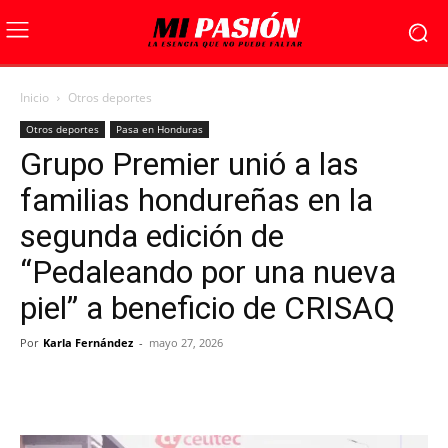
Inicio
Otros deportes
Otros deportes
Pasa en Honduras
Grupo Premier unió a las
familias hondureñas en la
segunda edición de
“Pedaleando por una nueva
piel” a beneficio de CRISAQ
Por
Karla Fernández
-
mayo 27, 2026