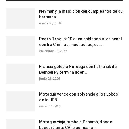
Neymar y la maldición del cumpleaños de su
hermana
enero 30, 2019
Pedro Troglio: “Siguen hablando si es penal
contra Chirinos, muchachos, es...
diciembre 13, 2022
Francia golea a Noruega con hat-trick de
Dembélé y termina líder...
junio 26, 2026
Motagua vence con solvencia a los Lobos
de la UPN
marzo 11, 2026
Motagua viaja rumbo a Panamá, donde
buscará ante CAI clasificar a...