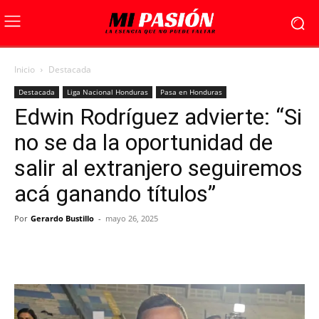
Inicio
Destacada
Destacada
Liga Nacional Honduras
Pasa en Honduras
Edwin Rodríguez advierte: “Si
no se da la oportunidad de
salir al extranjero seguiremos
acá ganando títulos”
Por
Gerardo Bustillo
-
mayo 26, 2025