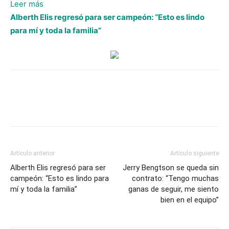
:
Leer más
Edwin
Alberth Elis regresó para ser campeón: “Esto es lindo
Rodríguez
para mí y toda la familia”
advierte:
“Si
no
se
da
la
oportunidad
de
salir
Artículo anterior
Artículo siguiente
al
Alberth Elis regresó para ser
Jerry Bengtson se queda sin
extranjero
campeón: “Esto es lindo para
contrato: “Tengo muchas
mí y toda la familia”
seguiremos
ganas de seguir, me siento
bien en el equipo”
acá
ganando