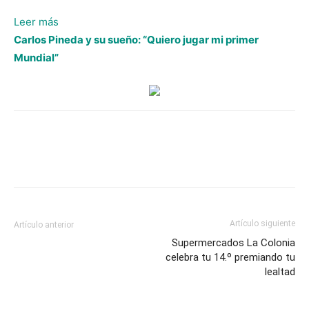
:
Leer más
Cruz
Carlos Pineda y su sueño: “Quiero jugar mi primer
Azul
Mundial”
humilló
a
Whitecaps
y
se
coronó
campeón
de
la
Artículo siguiente
Artículo anterior
Copa
Supermercados La Colonia
de
celebra tu 14.º premiando tu
Campeones
lealtad
de
Concacaf