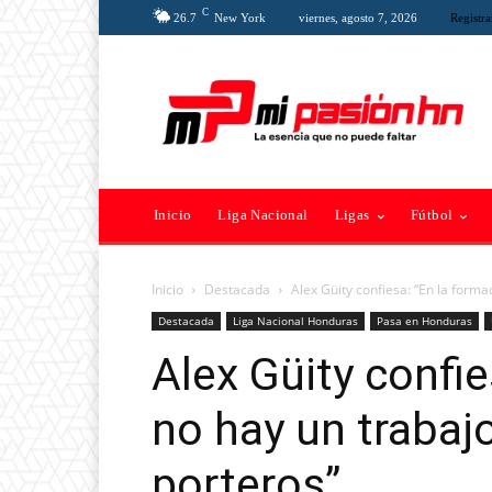
C
26.7
New York
viernes, agosto 7, 2026
Registra
Inicio
Liga Nacional
Ligas
Fútbol
Inicio
Destacada
Alex Güity confiesa: “En la forma
Destacada
Liga Nacional Honduras
Pasa en Honduras
Alex Güity confie
no hay un trabajo
porteros”