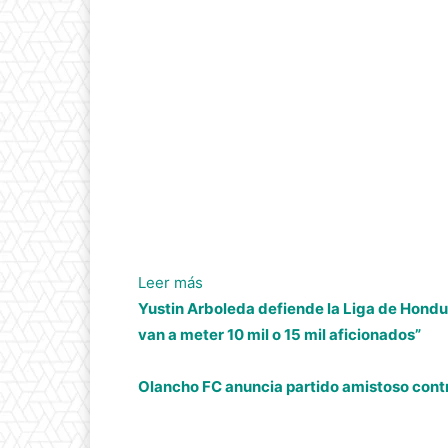
:
Leer más
Alex
Yustin Arboleda defiende la Liga de Hondu
Güity
van a meter 10 mil o 15 mil aficionados”
confiesa:
“En
Olancho FC anuncia partido amistoso cont
la
formación