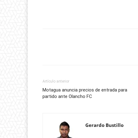
no
hay
un
trabajo
específico
para
los
porteros”
Artículo anterior
Motagua anuncia precios de entrada para
partido ante Olancho FC
Gerardo Bustillo