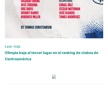
:
Leer más
César
Olimpia baja al tercer lugar en el ranking de clubes de
Samudio
Centroamérica
convocado
por
Panamá
para
jugar
la
Copa