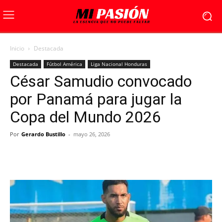
Inicio
Destacada
Destacada
Fútbol América
Liga Nacional Honduras
César Samudio convocado
por Panamá para jugar la
Copa del Mundo 2026
Por
Gerardo Bustillo
-
mayo 26, 2026