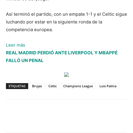
Así terminó el partido, con un empate 1-1 y el Celtic sigue
luchando por estar en la siguiente ronda de la
competencia europea.
:
Leer más
Celtic
REAL MADRID PERDIÓ ANTE LIVERPOOL Y MBAPPÉ
empata
FALLÓ UN PENAL
con
Brujas
y
ETIQUETAS
Brujas
Celtic
Champions League
Luis Palma
Luis
Palma
se
quedó
en
la