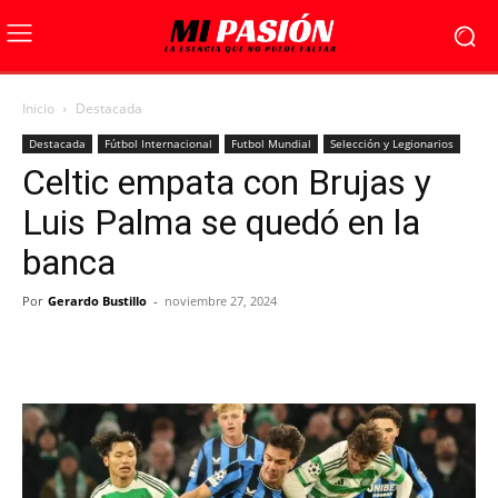
Inicio
Destacada
Destacada
Fútbol Internacional
Futbol Mundial
Selección y Legionarios
Celtic empata con Brujas y
Luis Palma se quedó en la
banca
Por
Gerardo Bustillo
-
noviembre 27, 2024