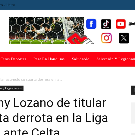
rse / Unirse
Otros Deportes
Pasa En Honduras
Saludable
Selección Y Legionar
lar acumuló su cuarta derrota en la...
n y Legionarios
y Lozano de titular
a derrota en la Liga
 ante Celta