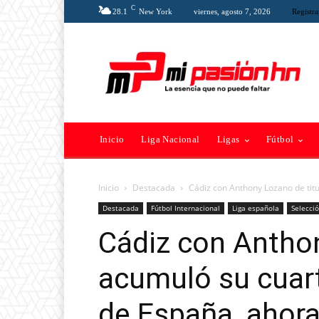
C
28.1
New York
viernes, agosto 7, 2026
Registra
Inicio
Liga Nacional
Ligas
Fútbol
Inicio
Destacada
Cádiz con Anthony Lozano de titu
Destacada
Fútbol Internacional
Liga española
Selecció
Cádiz con Anthon
acumuló su cuart
de España, ahora