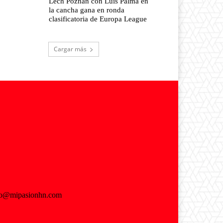
Lech Poznan con Luis Palma en
la cancha gana en ronda
clasificatoria de Europa League
Cargar más
fo@mipasionhn.com