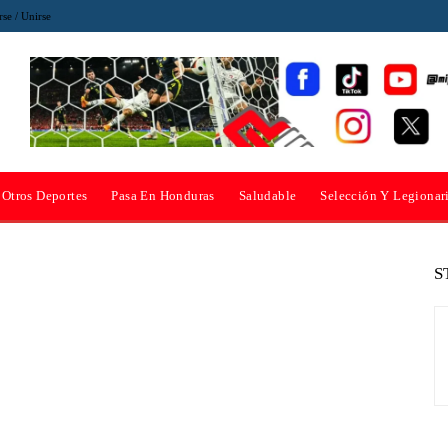
rse / Unirse
Otros Deportes
Pasa En Honduras
Saludable
Selección Y Legionar
S