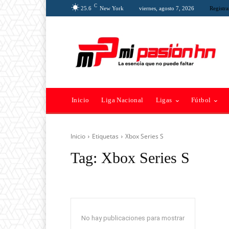
C
25.6
New York
viernes, agosto 7, 2026
Registra
Inicio
Liga Nacional
Ligas
Fútbol
Inicio
Etiquetas
Xbox Series S
Tag:
Xbox Series S
No hay publicaciones para mostrar