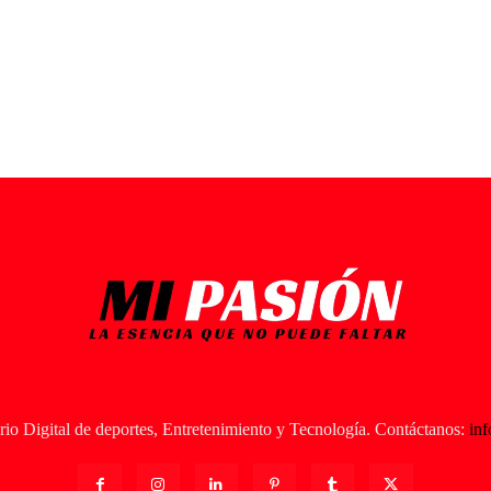
io Digital de deportes, Entretenimiento y Tecnología. Contáctanos:
in