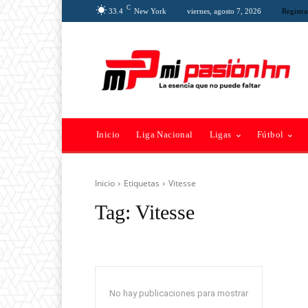
C
33.4
New York
viernes, agosto 7, 2026
Registra
Inicio
Liga Nacional
Ligas
Fútbol
Inicio
Etiquetas
Vitesse
Tag:
Vitesse
No hay publicaciones para mostrar