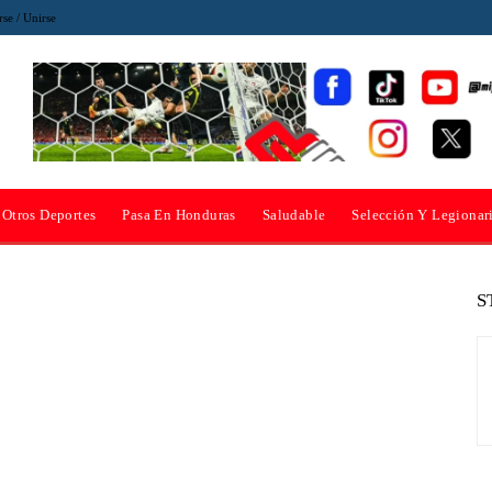
rse / Unirse
Otros Deportes
Pasa En Honduras
Saludable
Selección Y Legionar
S