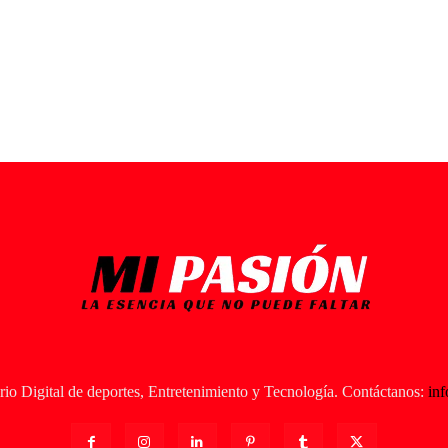
io Digital de deportes, Entretenimiento y Tecnología. Contáctanos:
in