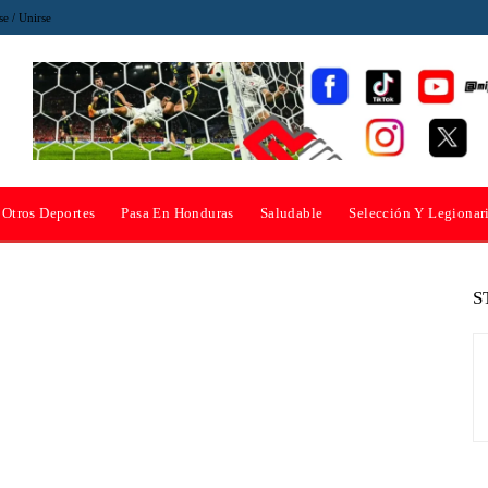
se / Unirse
Otros Deportes
Pasa En Honduras
Saludable
Selección Y Legionar
S