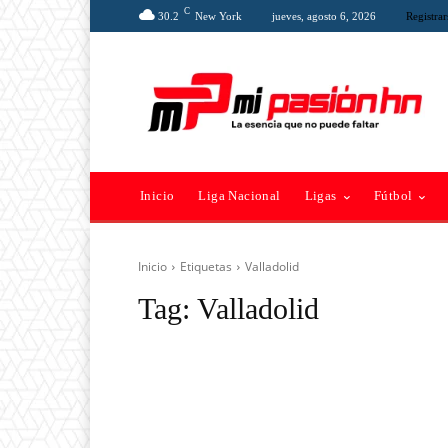
C
30.2
New York
jueves, agosto 6, 2026
Registrar
Inicio
Liga Nacional
Ligas
Fútbol
Inicio
Etiquetas
Valladolid
Tag:
Valladolid