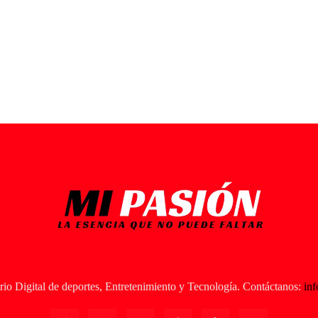
io Digital de deportes, Entretenimiento y Tecnología. Contáctanos:
in