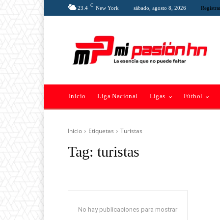
C
23.4
New York
sábado, agosto 8, 2026
Registra
Inicio
Liga Nacional
Ligas
Fútbol
Inicio
Etiquetas
Turistas
Tag:
turistas
No hay publicaciones para mostrar