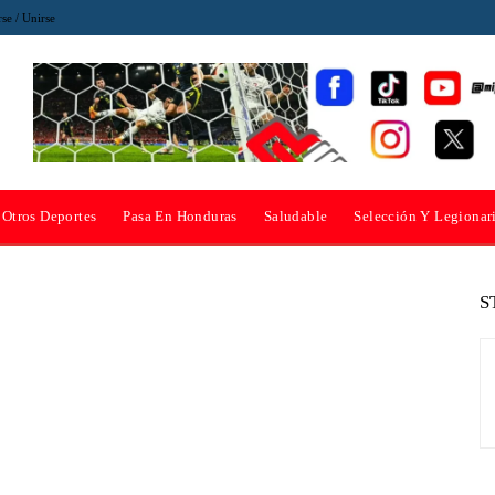
rse / Unirse
Otros Deportes
Pasa En Honduras
Saludable
Selección Y Legionar
S