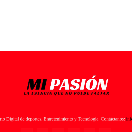
io Digital de deportes, Entretenimiento y Tecnología. Contáctanos:
in