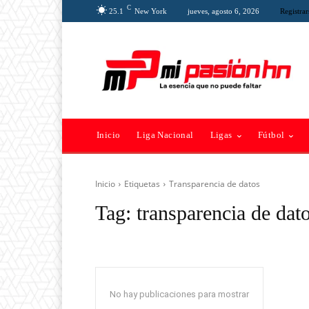
C
25.1
New York
jueves, agosto 6, 2026
Registrar
Inicio
Liga Nacional
Ligas
Fútbol
Inicio
Etiquetas
Transparencia de datos
Tag:
transparencia de dat
No hay publicaciones para mostrar