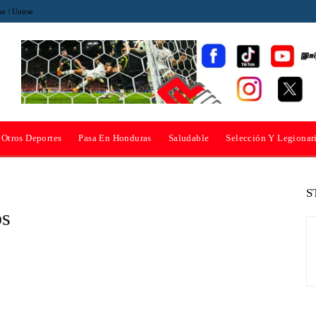
se / Unirse
Otros Deportes
Pasa En Honduras
Saludable
Selección Y Legionar
S
os