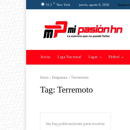
C
31.3
New York
jueves, agosto 6, 2026
Registrar
Inicio
Liga Nacional
Ligas
Fútbol
Inicio
Etiquetas
Terremoto
Tag:
Terremoto
No hay publicaciones para mostrar