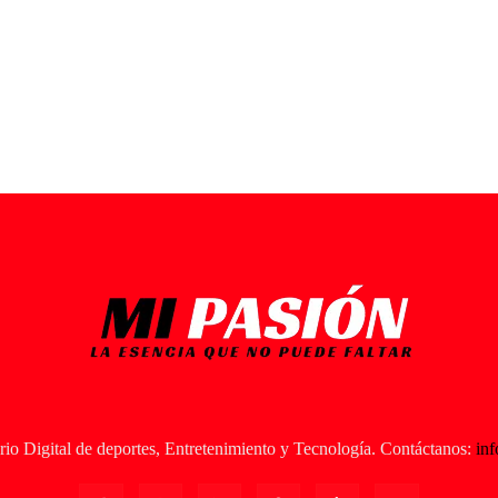
io Digital de deportes, Entretenimiento y Tecnología. Contáctanos:
in