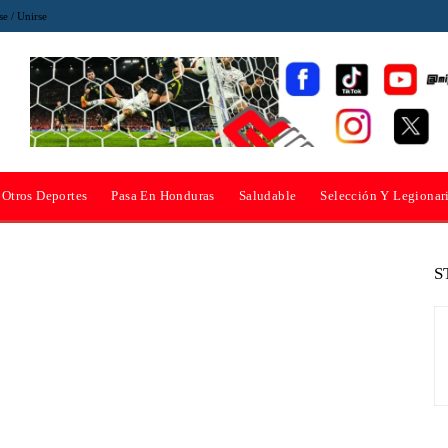
se / Unirse
Otros Deportes
Pasa En Honduras
Saludable
Selección Y Legionar
S