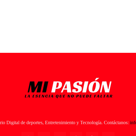
io Digital de deportes, Entretenimiento y Tecnología. Contáctanos:
in