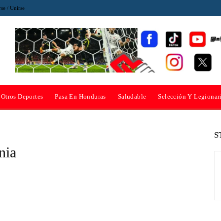
rse / Unirse
Otros Deportes
Pasa En Honduras
Saludable
Selección Y Legionar
S
nia