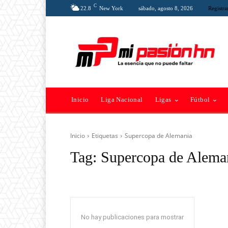
C
22.8
New York
sábado, agosto 8, 2026
Registra
Inicio
Liga Nacional
Ligas
Fútbol
Inicio
Etiquetas
Supercopa de Alemania
Tag:
Supercopa de Alema
No hay publicaciones para mostrar