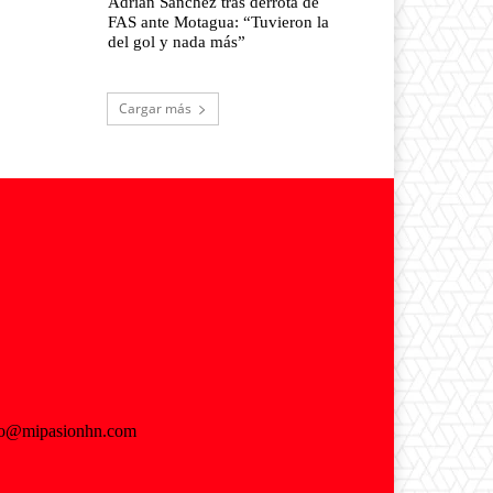
Adrián Sánchez tras derrota de
FAS ante Motagua: “Tuvieron la
del gol y nada más”
Cargar más
fo@mipasionhn.com