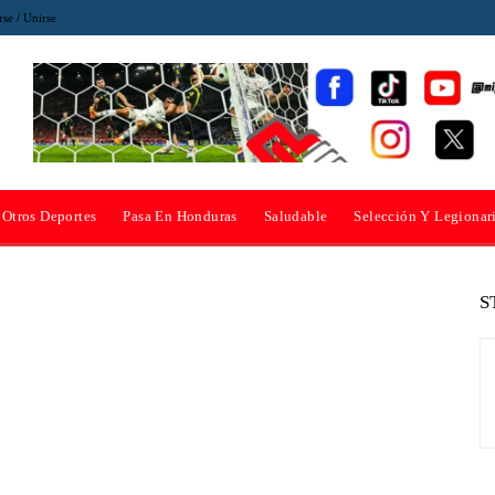
rse / Unirse
Otros Deportes
Pasa En Honduras
Saludable
Selección Y Legionar
S