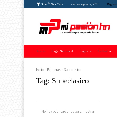
C
33.4
New York
viernes, agosto 7, 2026
Registra
Inicio
Liga Nacional
Ligas
Fútbol
Inicio
Etiquetas
Supeclasico
Tag:
Supeclasico
No hay publicaciones para mostrar