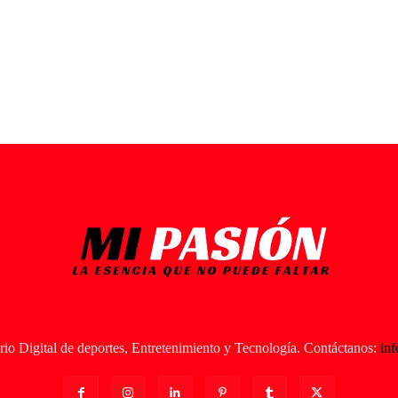
io Digital de deportes, Entretenimiento y Tecnología. Contáctanos:
in