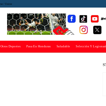
rse / Unirse
Otros Deportes
Pasa En Honduras
Saludable
Selección Y Legionar
S