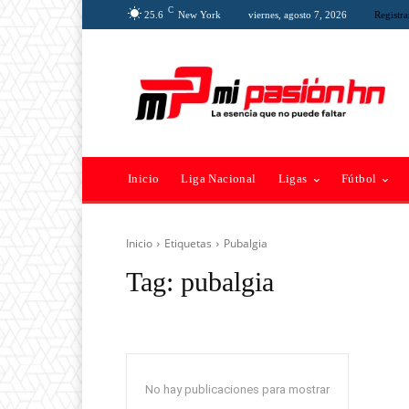
C
25.6
New York
viernes, agosto 7, 2026
Registra
Inicio
Liga Nacional
Ligas
Fútbol
Inicio
Etiquetas
Pubalgia
Tag:
pubalgia
No hay publicaciones para mostrar