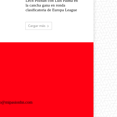
Lech Poznan con Luis Palma en
la cancha gana en ronda
clasificatoria de Europa League
Cargar más
fo@mipasionhn.com