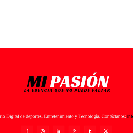
io Digital de deportes, Entretenimiento y Tecnología. Contáctanos:
in